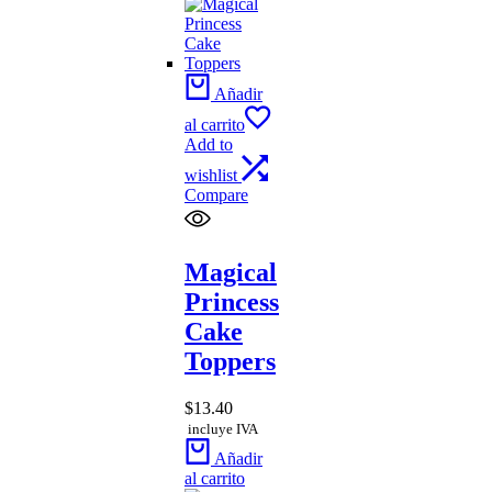
Añadir
al carrito
Add to
wishlist
Compare
Magical
Princess
Cake
Toppers
$
13.40
incluye IVA
Añadir
al carrito