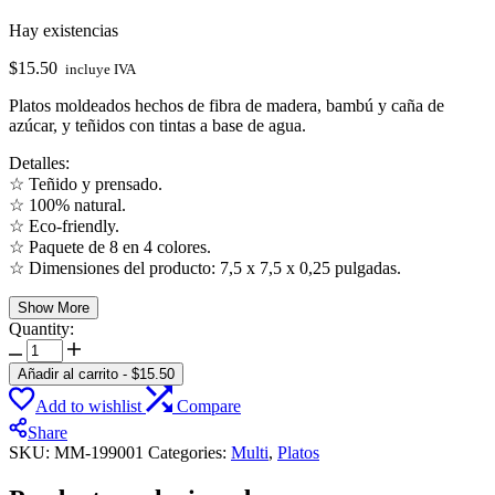
Hay existencias
$
15.50
incluye IVA
Platos moldeados hechos de fibra de madera, bambú y caña de
azúcar, y teñidos con tintas a base de agua.
Detalles:
☆ Teñido y prensado.
☆ 100% natural.
☆ Eco-friendly.
☆ Paquete de 8 en 4 colores.
☆ Dimensiones del producto: 7,5 x 7,5 x 0,25 pulgadas.
Show More
Quantity:
Small
Multicolor
Añadir al carrito
-
$
15.50
Eco
Add to wishlist
Compare
Plates
cantidad
Share
SKU:
MM-199001
Categories:
Multi
,
Platos