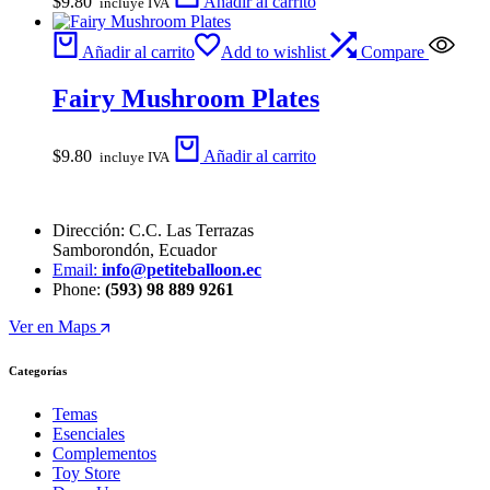
$
9.80
Añadir al carrito
incluye IVA
Añadir al carrito
Add to wishlist
Compare
Fairy Mushroom Plates
$
9.80
Añadir al carrito
incluye IVA
Dirección: C.C. Las Terrazas
Samborondón, Ecuador
Email:
info@petiteballoon.ec
Phone:
(593) 98 889 9261
Ver en Maps
Categorías
Temas
Esenciales
Complementos
Toy Store