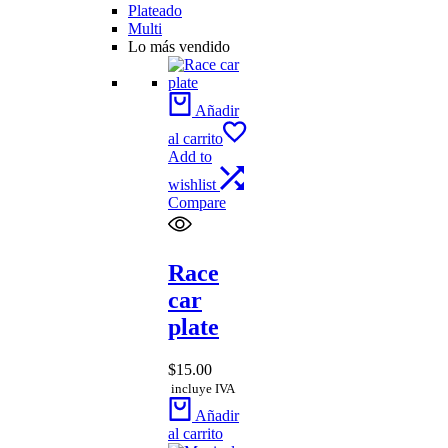
Plateado
Multi
Lo más vendido
Añadir
al carrito
Add to
wishlist
Compare
Race
car
plate
$
15.00
incluye IVA
Añadir
al carrito