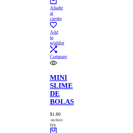
Añadir
al
carrito
Add
to
wishlist
Compare
MINI
SLIME
DE
BOLAS
$
1.80
incluye
IVA