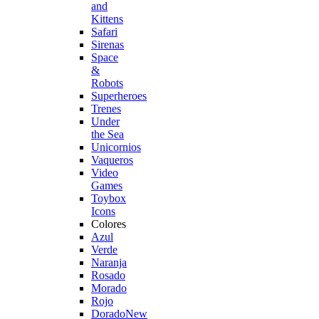
and
Kittens
Safari
Sirenas
Space
&
Robots
Superheroes
Trenes
Under
the Sea
Unicornios
Vaqueros
Video
Games
Toybox
Icons
Colores
Azul
Verde
Naranja
Rosado
Morado
Rojo
Dorado
New