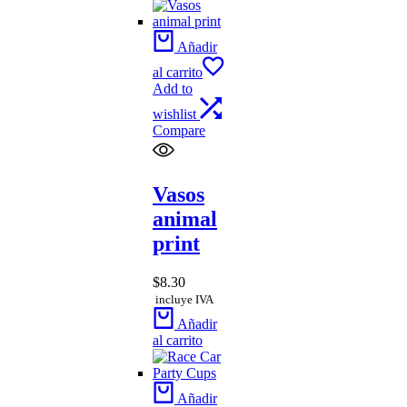
Añadir
al carrito
Add to
wishlist
Compare
Vasos
animal
print
$
8.30
incluye IVA
Añadir
al carrito
Añadir