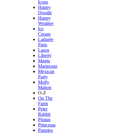
Icons
Happy
Doodle
Happy
Weather
Ice
Cream
Ladurée
Paris
Lazos
Liberty
Magia
Mariposas
Mexican
Party
Molly
Mahon
O-Z
On The
Farm
Peter
Rabbit
Piratas
Princesas
Puppies