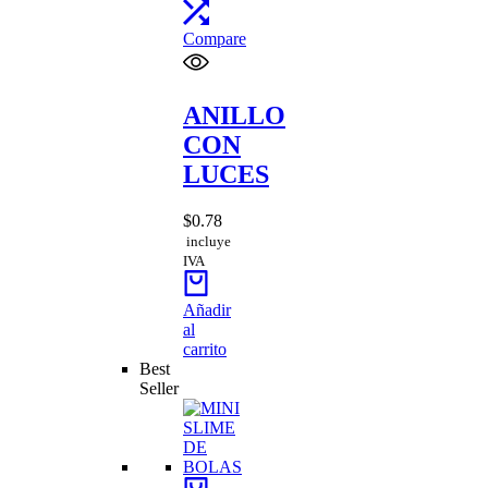
Compare
ANILLO
CON
LUCES
$
0.78
incluye
IVA
Añadir
al
carrito
Best
Seller