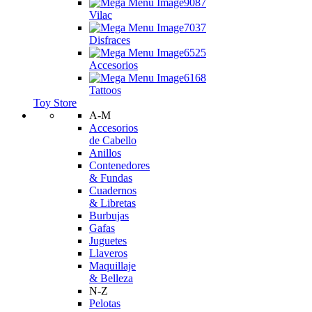
Vilac
Disfraces
Accesorios
Tattoos
Toy Store
A-M
Accesorios
de Cabello
Anillos
Contenedores
& Fundas
Cuadernos
& Libretas
Burbujas
Gafas
Juguetes
Llaveros
Maquillaje
& Belleza
N-Z
Pelotas