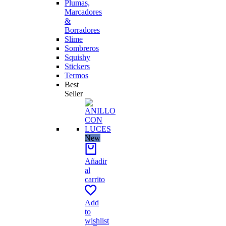
Plumas,
Marcadores
&
Borradores
Slime
Sombreros
Squishy
Stickers
Termos
Best
Seller
New
Añadir
al
carrito
Add
to
wishlist